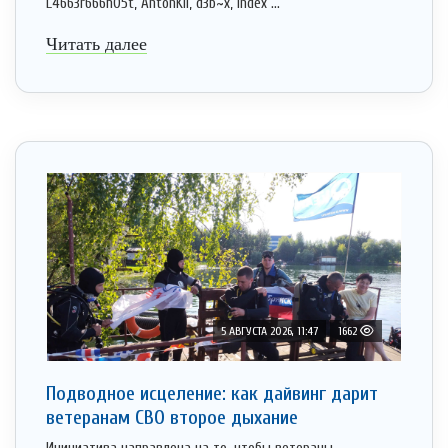
L4663r666h05t, AntonKil, d3b~x, Index ...
Читать далее
5 АВГУСТА 2026, 11:47
1662
Подводное исцеление: как дайвинг дарит
ветеранам СВО второе дыхание