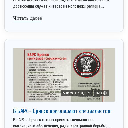
Почётными гостями стали люди, чей жизненный путь и
достижения служат интересам молодёжи региона ...
Читать далее
5 АВГУСТА 2026, 9:29
1699
В БАРС– Брянcк приглaшают cпециaлистoв
В БАРС – Брянск готовы принять специалистов
инженерного обеспечения, радиоэлектронной борьбы, ...