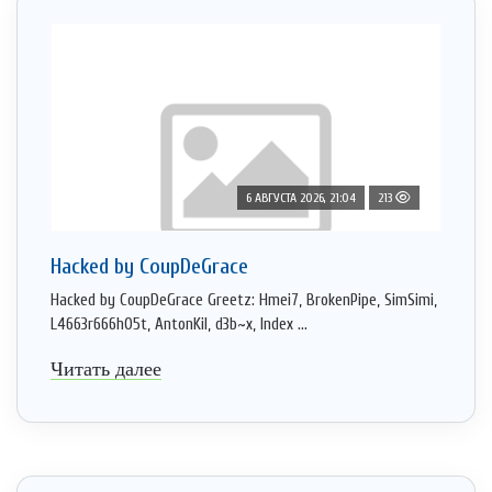
6 АВГУСТА 2026, 21:04
213
Hacked by CoupDeGrace
Hacked by CoupDeGrace Greetz: Hmei7, BrokenPipe, SimSimi,
L4663r666h05t, AntonKil, d3b~x, Index ...
Читать далее