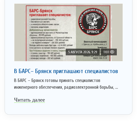
5 АВГУСТА 2026, 9:29
1101
В БАРС– Брянcк приглaшают cпециaлистoв
В БАРС – Брянск готовы принять специалистов
инженерного обеспечения, радиоэлектронной борьбы, ...
Читать далее