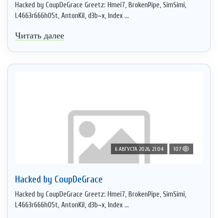
Hacked by CoupDeGrace Greetz: Hmei7, BrokenPipe, SimSimi,
L4663r666h05t, AntonKil, d3b~x, Index ...
Читать далее
6 АВГУСТА 2026, 21:04
107
Hacked by CoupDeGrace
Hacked by CoupDeGrace Greetz: Hmei7, BrokenPipe, SimSimi,
L4663r666h05t, AntonKil, d3b~x, Index ...