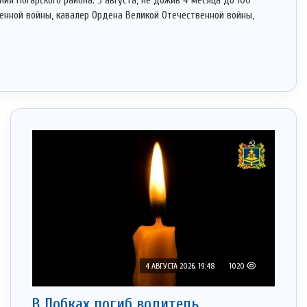
ия Погарского района. 5 августа, не дожив 4 месяца до 100
венной войны, кавалер Ордена Великой Отечественной войны,
4 АВГУСТА 2026, 19:48
1020
В Лобках погиб водитель