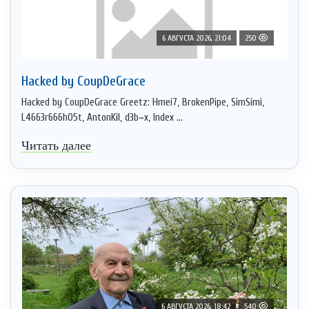
6 АВГУСТА 2026, 21:04
250
Hacked by CoupDeGrace
Hacked by CoupDeGrace Greetz: Hmei7, BrokenPipe, SimSimi,
L4663r666h05t, AntonKil, d3b~x, Index ...
Читать далее
6 АВГУСТА 2026, 18:42
540