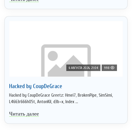
6 АВГУСТА 2026, 21:04
998
Hacked by CoupDeGrace
Hacked by CoupDeGrace Greetz: Hmei7, BrokenPipe, SimSimi,
L4663r666h05t, AntonKil, d3b~x, Index ...
Читать далее