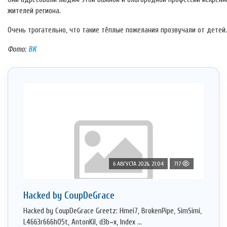
жителей региона.
Очень трогательно, что такие тёплые пожелания прозвучали от детей
Фото:
ВК
6 АВГУСТА 2026, 21:04
717
Hacked by CoupDeGrace
Hacked by CoupDeGrace Greetz: Hmei7, BrokenPipe, SimSimi,
L4663r666h05t, AntonKil, d3b~x, Index ...