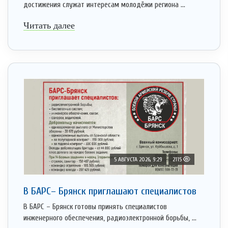
достижения служат интересам молодёжи региона ...
Читать далее
5 АВГУСТА 2026, 9:29
2115
В БАРС– Брянcк приглaшают cпециaлистoв
В БАРС – Брянск готовы принять специалистов
инженерного обеспечения, радиоэлектронной борьбы, ...