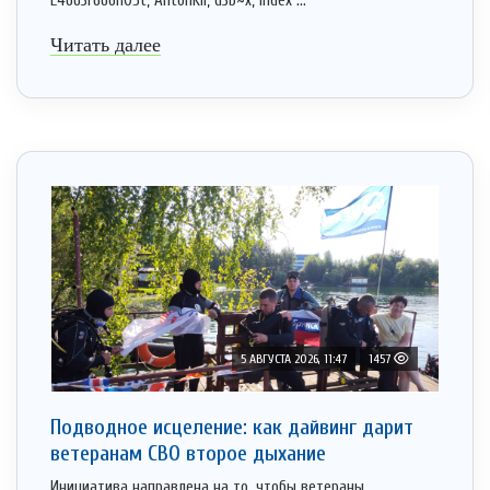
L4663r666h05t, AntonKil, d3b~x, Index ...
Читать далее
5 АВГУСТА 2026, 11:47
1457
Подводное исцеление: как дайвинг дарит
ветеранам СВО второе дыхание
Инициатива направлена на то, чтобы ветераны,