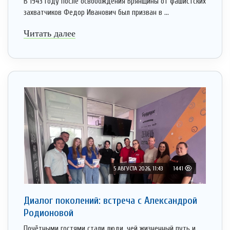
В 1943 году после освобождения Брянщины от фашистских
захватчиков Федор Иванович был призван в ...
Читать далее
5 АВГУСТА 2026, 11:43
1441
Диалог поколений: встреча с Александрой
Родионовой
Почётными гостями стали люди, чей жизненный путь и