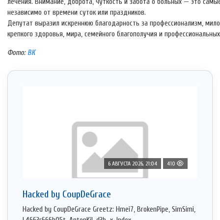
лечения. Внимание, доброта, чуткость и забота о больных — это сам
независимо от времени суток или праздников.
Депутат выразил искреннюю благодарность за профессионализм, мило
крепкого здоровья, мира, семейного благополучия и профессиональных
Фото:
ВК
6 АВГУСТА 2026, 21:04
410
Hacked by CoupDeGrace
Hacked by CoupDeGrace Greetz: Hmei7, BrokenPipe, SimSimi,