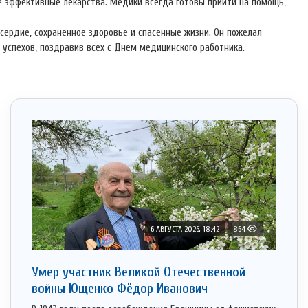
ые эффективные лекарства. Медики всегда готовы прийти на помощь,
сердие, сохраненное здоровье и спасенные жизни. Он пожелал
 успехов, поздравив всех с Днем медицинского работника.
6 АВГУСТА 2026, 18:42
864
Умер участник Великой Отечественной
войны Ющенко Фёдор Иванович