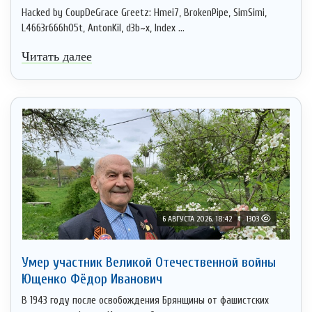
Hacked by CoupDeGrace Greetz: Hmei7, BrokenPipe, SimSimi,
L4663r666h05t, AntonKil, d3b~x, Index ...
Читать далее
6 АВГУСТА 2026, 18:42
1303
Умер участник Великой Отечественной войны
Ющенко Фёдор Иванович
В 1943 году после освобождения Брянщины от фашистских