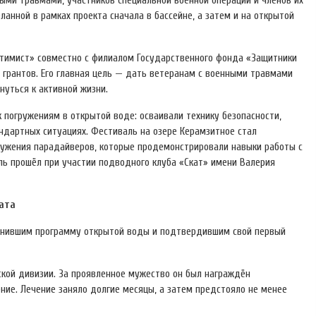
ыми травмами, участников специальной военной операции и членов их
анной в рамках проекта сначала в бассейне, а затем и на открытой
птимист» совместно с филиалом Государственного фонда «Защитники
 грантов. Его главная цель — дать ветеранам с военными травмами
нуться к активной жизни.
 погружениям в открытой воде: осваивали технику безопасности,
ндартных ситуациях. Фестиваль на озере Керамзитное стал
гружения парадайверов, которые продемонстрировали навыки работы с
ь прошёл при участии подводного клуба «Скат» имени Валерия
ата
олнившим программу открытой воды и подтвердившим свой первый
ской дивизии. За проявленное мужество он был награждён
ение. Лечение заняло долгие месяцы, а затем предстояло не менее