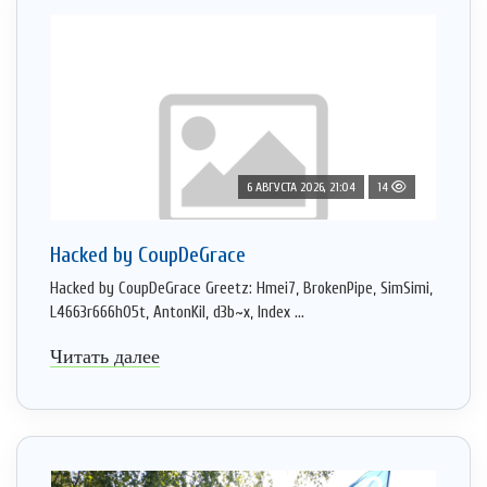
6 АВГУСТА 2026, 21:04
14
Hacked by CoupDeGrace
Hacked by CoupDeGrace Greetz: Hmei7, BrokenPipe, SimSimi,
L4663r666h05t, AntonKil, d3b~x, Index ...
Читать далее