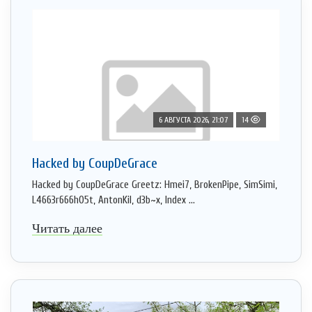
6 АВГУСТА 2026, 21:07
14
Hacked by CoupDeGrace
Hacked by CoupDeGrace Greetz: Hmei7, BrokenPipe, SimSimi,
L4663r666h05t, AntonKil, d3b~x, Index ...
Читать далее