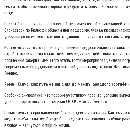
Мероприятие собрало участников с инвалидностью, ветеранов с военн
семей, чтобы продемонстрировать результаты большой работы, продел
воде.
Проект был реализован автономной некоммерческой организацией «О
Отечества» по Брянской области при поддержке Фонда президентских
уникальную возможность освоить дайвинг, поверить в свои силы и вер
На протяжении всего проекта участники последовательно готовились к
отрабатывали навыки взаимодействия и учились действовать в неста
логическим завершением этого этапа. Гости мероприятия увидели по
современным оборудованием и высокий уровень подготовки. Фестивал
Тюрина.
Роман Сенченков: путь от ранения до международного сертифик
Особенно символично, что первым участником проекта, успешно вып
уровень подготовки, стал ветеран СВО
Роман Сенченков
.
Роман служил в прославленной 4-й гвардейской танковой Кантемиров
медалью
«За отвагу»
. В ходе боевых действий получил тяжёлое ран
важное — вернуться к мирной жизни.