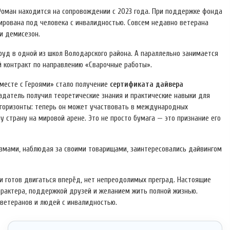
Роман находится на сопровождении с 2023 года. При поддержке фонда
ирована под человека с инвалидностью. Совсем недавно ветерана
и демисезон.
уд в одной из школ Володарского района. А параллельно занимается
й контракт по направлению «Сварочные работы».
месте с Героями» стало получение
сертификата дайвера
адатель получил теоретические знания и практические навыки для
 горизонты: теперь он может участвовать в международных
у страну на мировой арене. Это не просто бумага — это признание его
авмами, наблюдая за своими товарищами, заинтересовались дайвингом
 и готов двигаться вперёд, нет непреодолимых преград. Настоящие
арактера, поддержкой друзей и желанием жить полной жизнью.
ветеранов и людей с инвалидностью.