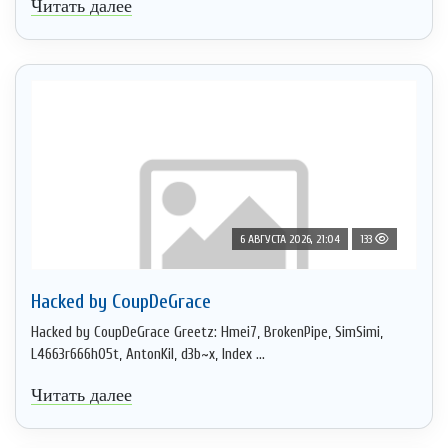
Читать далее
6 АВГУСТА 2026, 21:04
133
Hacked by CoupDeGrace
Hacked by CoupDeGrace Greetz: Hmei7, BrokenPipe, SimSimi,
L4663r666h05t, AntonKil, d3b~x, Index ...
Читать далее