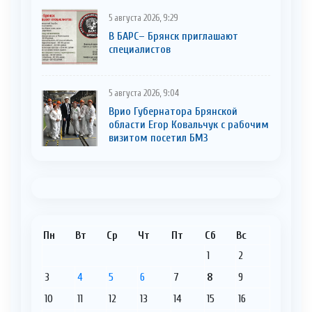
5 августа 2026, 9:29
В БАРС– Брянcк приглaшают
cпециaлистoв
5 августа 2026, 9:04
Врио Губернатора Брянской
области Егор Ковальчук с рабочим
визитом посетил БМЗ
Пн
Вт
Ср
Чт
Пт
Сб
Вс
1
2
3
4
5
6
7
8
9
10
11
12
13
14
15
16