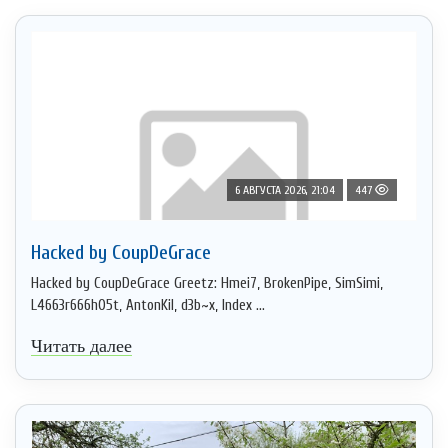
6 АВГУСТА 2026, 21:04
447
Hacked by CoupDeGrace
Hacked by CoupDeGrace Greetz: Hmei7, BrokenPipe, SimSimi,
L4663r666h05t, AntonKil, d3b~x, Index ...
Читать далее