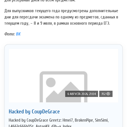
для резервных дней по всем предметам.
Для выпускников текущего года предусмотрены дополнительные
дни для пересдачи экзамена по одному из предметов, сданных в
текущем году, – 8 и 9 июля, в рамках основного периода ЕГЭ.
Фото:
ВК
6 АВГУСТА 2026, 21:04
352
Hacked by CoupDeGrace
Hacked by CoupDeGrace Greetz: Hmei7, BrokenPipe, SimSimi,
L4663r666h05t, AntonKil, d3b~x, Index ...