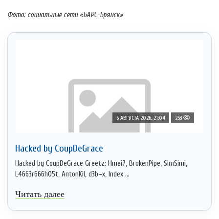
Фото: социальные сети «БАРС-Брянск»
6 АВГУСТА 2026, 21:04
253
Hacked by CoupDeGrace
Hacked by CoupDeGrace Greetz: Hmei7, BrokenPipe, SimSimi,
L4663r666h05t, AntonKil, d3b~x, Index ...
Читать далее