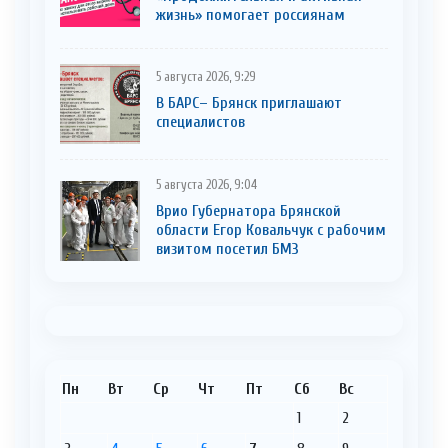
жизнь» помогает россиянам
5 августа 2026, 9:29
В БАРС– Брянcк приглaшают
cпециaлистoв
5 августа 2026, 9:04
Врио Губернатора Брянской
области Егор Ковальчук с рабочим
визитом посетил БМЗ
Пн
Вт
Ср
Чт
Пт
Сб
Вс
1
2