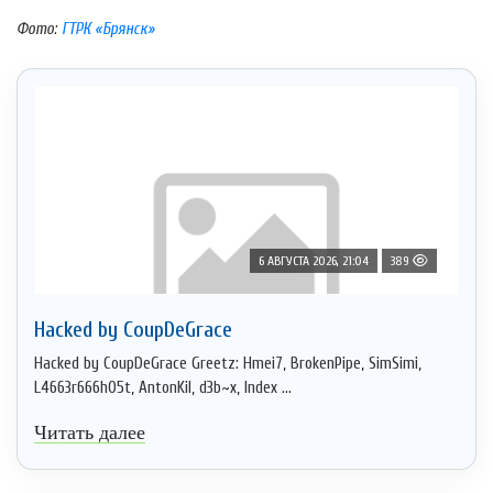
Фото:
ГТРК «Брянск»
6 АВГУСТА 2026, 21:04
389
Hacked by CoupDeGrace
Hacked by CoupDeGrace Greetz: Hmei7, BrokenPipe, SimSimi,
L4663r666h05t, AntonKil, d3b~x, Index ...
Читать далее