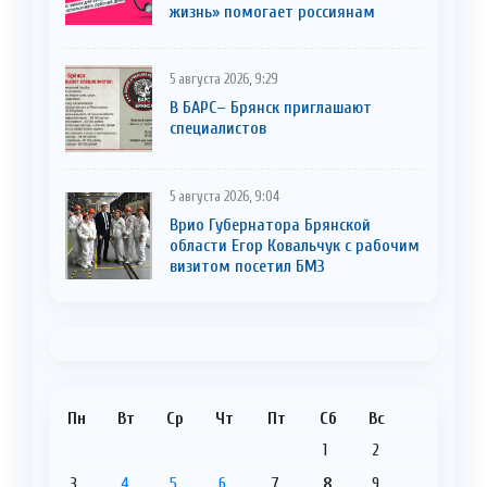
жизнь» помогает россиянам
5 августа 2026, 9:29
В БАРС– Брянcк приглaшают
cпециaлистoв
5 августа 2026, 9:04
Врио Губернатора Брянской
области Егор Ковальчук с рабочим
визитом посетил БМЗ
Пн
Вт
Ср
Чт
Пт
Сб
Вс
1
2
3
4
5
6
7
8
9