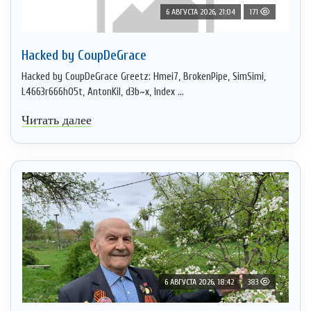
6 АВГУСТА 2026, 21:04
171
Hacked by CoupDeGrace
Hacked by CoupDeGrace Greetz: Hmei7, BrokenPipe, SimSimi,
L4663r666h05t, AntonKil, d3b~x, Index ...
Читать далее
6 АВГУСТА 2026, 18:42
383