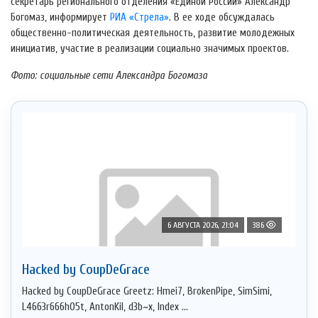
секретарь регионального отделения «Единой России» Александр
Богомаз, информирует
РИА «Стрела»
. В ее ходе обсуждалась
общественно-политическая деятельность, развитие молодежных
инициатив, участие в реализации социально значимых проектов.
Фото: социальные сети Александра Богомаза
6 АВГУСТА 2026, 21:04
386
Hacked by CoupDeGrace
Hacked by CoupDeGrace Greetz: Hmei7, BrokenPipe, SimSimi,
L4663r666h05t, AntonKil, d3b~x, Index ...