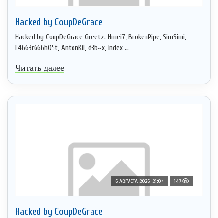
Hacked by CoupDeGrace
Hacked by CoupDeGrace Greetz: Hmei7, BrokenPipe, SimSimi,
L4663r666h05t, AntonKil, d3b~x, Index ...
Читать далее
6 АВГУСТА 2026, 21:04
147
Hacked by CoupDeGrace