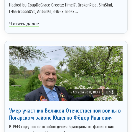
Hacked by CoupDeGrace Greetz: Hmei7, BrokenPipe, SimSimi,
L4663r666h05t, AntonKil, d3b~x, Index ...
Читать далее
6 АВГУСТА 2026, 18:42
337
Умер участник Великой Отечественной войны в
Погарском районе Ющенко Фёдор Иванович
В 1943 году после освобождения Брянщины от фашистских