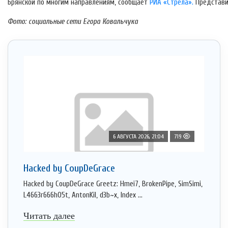
Брянской по многим направлениям, сообщает
РИА «Стрела».
Представи
Фото: социальные сети Егора Ковальчука
6 АВГУСТА 2026, 21:04
719
Hacked by CoupDeGrace
Hacked by CoupDeGrace Greetz: Hmei7, BrokenPipe, SimSimi,
L4663r666h05t, AntonKil, d3b~x, Index ...
Читать далее