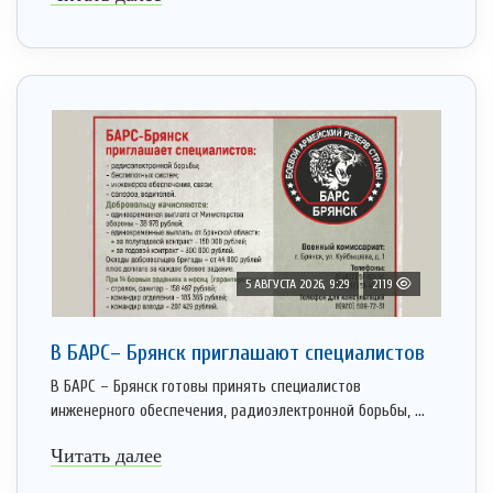
5 АВГУСТА 2026, 9:29
2119
В БАРС– Брянcк приглaшают cпециaлистoв
В БАРС – Брянск готовы принять специалистов
инженерного обеспечения, радиоэлектронной борьбы, ...
Читать далее