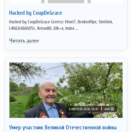
Hacked by CoupDeGrace
Hacked by CoupDeGrace Greetz: Hmei7, BrokenPipe, SimSimi,
L4663r666h05t, AntonKil, d3b~x, Index ...
Читать далее
6 АВГУСТА 2026, 18:42
444
Умер участник Великой Отечественной войны