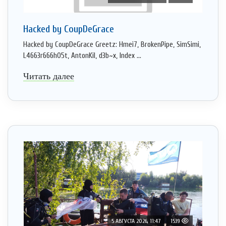
Hacked by CoupDeGrace
Hacked by CoupDeGrace Greetz: Hmei7, BrokenPipe, SimSimi,
L4663r666h05t, AntonKil, d3b~x, Index ...
Читать далее
5 АВГУСТА 2026, 11:47
1539