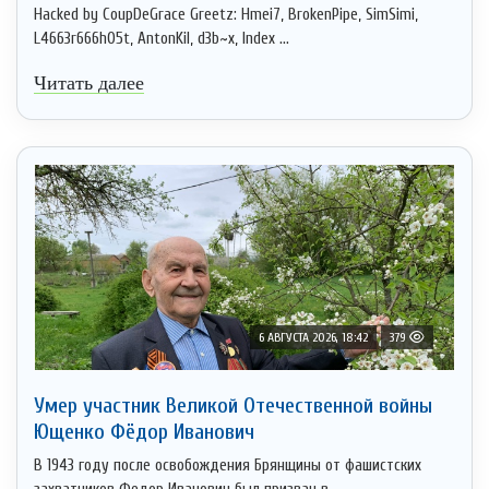
Hacked by CoupDeGrace Greetz: Hmei7, BrokenPipe, SimSimi,
L4663r666h05t, AntonKil, d3b~x, Index ...
Читать далее
6 АВГУСТА 2026, 18:42
379
Умер участник Великой Отечественной войны
Ющенко Фёдор Иванович
В 1943 году после освобождения Брянщины от фашистских