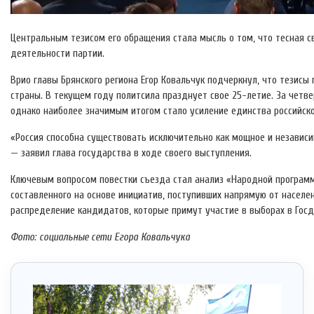
Центральным тезисом его обращения стала мысль о том, что тесная
деятельности партии.
Врио главы Брянского региона Егор Ковальчук подчеркнул, что тезис
страны. В текущем году политсила празднует свое 25-летие. За четв
однако наиболее значимым итогом стало усиление единства российско
«Россия способна существовать исключительно как мощное и независи
— заявил глава государства в ходе своего выступления.
Ключевым вопросом повестки съезда стал анализ «Народной программ
составленного на основе инициатив, поступивших напрямую от населе
распределение кандидатов, которые примут участие в выборах в Госд
Фото: социальные сети Егора Ковальчука