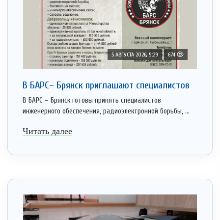
5 АВГУСТА 2026, 9:29
674
В БАРС– Брянcк приглaшают cпециaлистoв
В БАРС – Брянск готовы принять специалистов
инженерного обеспечения, радиоэлектронной борьбы, ...
Читать далее