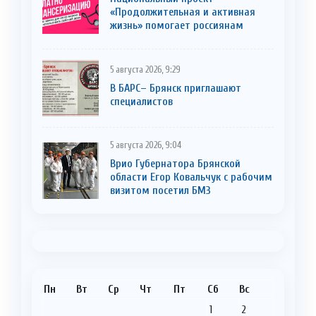
«Продолжительная и активная
жизнь» помогает россиянам
5 августа 2026, 9:29
В БАРС– Брянcк приглaшают
cпециaлистoв
5 августа 2026, 9:04
Врио Губернатора Брянской
области Егор Ковальчук с рабочим
визитом посетил БМЗ
Пн
Вт
Ср
Чт
Пт
Сб
Вс
1
2