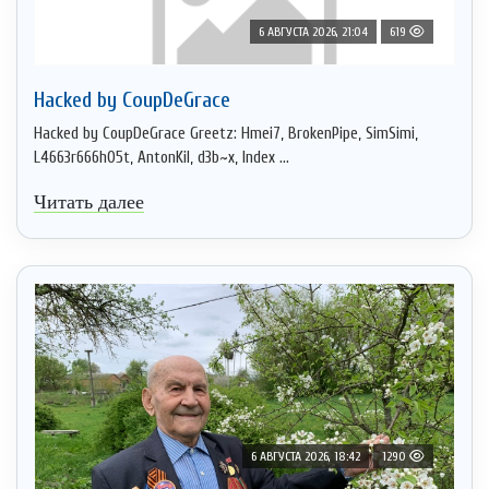
6 АВГУСТА 2026, 21:04
619
Hacked by CoupDeGrace
Hacked by CoupDeGrace Greetz: Hmei7, BrokenPipe, SimSimi,
L4663r666h05t, AntonKil, d3b~x, Index ...
Читать далее
6 АВГУСТА 2026, 18:42
1290