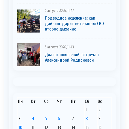
5 августа 2026, 11:47
Подводное исцеление: как
дайвинг дарит ветеранам СВО
второе дыхание
5 августа 2026, 11:43
Диалог поколений: встреча с
Александрой Родионовой
Пн
Вт
Ср
Чт
Пт
Сб
Вс
1
2
3
4
5
6
7
8
9
10
11
12
13
14
15
16