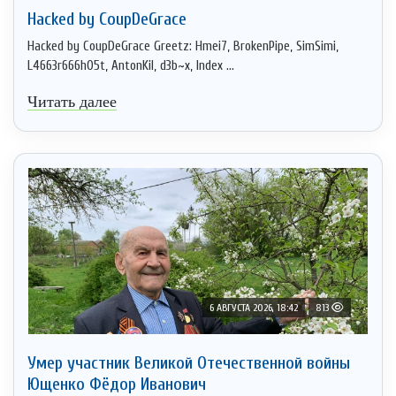
Hacked by CoupDeGrace
Hacked by CoupDeGrace Greetz: Hmei7, BrokenPipe, SimSimi,
L4663r666h05t, AntonKil, d3b~x, Index ...
Читать далее
6 АВГУСТА 2026, 18:42
813
Умер участник Великой Отечественной войны
Ющенко Фёдор Иванович