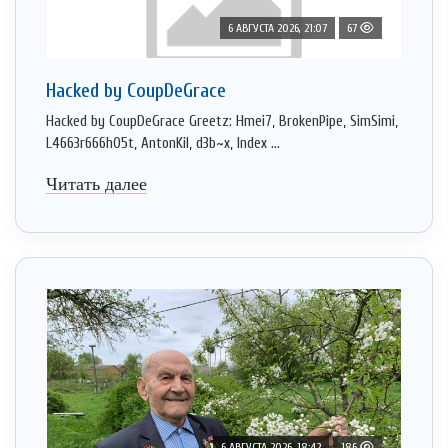
6 АВГУСТА 2026, 21:07
67
Hacked by CoupDeGrace
Hacked by CoupDeGrace Greetz: Hmei7, BrokenPipe, SimSimi,
L4663r666h05t, AntonKil, d3b~x, Index ...
Читать далее
6 АВГУСТА 2026, 18:42
186