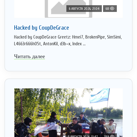
6 АВГУСТА 2026, 21:04
68
Hacked by CoupDeGrace
Hacked by CoupDeGrace Greetz: Hmei7, BrokenPipe, SimSimi,
L4663r666h05t, AntonKil, d3b~x, Index ...
Читать далее
5 АВГУСТА 2026, 11:47
789