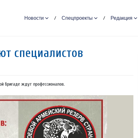
Новости
Спецпроекты
Редакция
ют cпециaлистoв
кой бригаде ждут профессионалов.