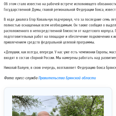
Об этом стало известно на рабочей встрече исполняющего обязанност
Государственной Думы, главой региональной Федерации бокса, изве
В ходе диалога Егор Ковальчук подчеркнул, что за последние семь ле
полностью оснащенных всем необходимым. Он также сообщил о выделе
расположенного в непосредственной близости от кадетского корпуса. 
подготовительных работ на площадке и обеспечение подключения к и
привлечением средств федеральной целевой программы.
«Девушки, как всегда, впереди. У нас уже есть чемпионки Европы, ма
входят в состав сборной России. Мы намерены работать над развитием
Николай Валуев, в свою очередь, возглавляет Федерацию бокса Брянск
Фото: пресс-служба
Правительства Брянской области