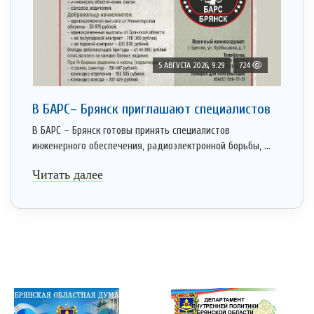
5 АВГУСТА 2026, 9:29
724
В БАРС– Брянcк приглaшают cпециaлистoв
В БАРС – Брянск готовы принять специалистов
инженерного обеспечения, радиоэлектронной борьбы, ...
Читать далее