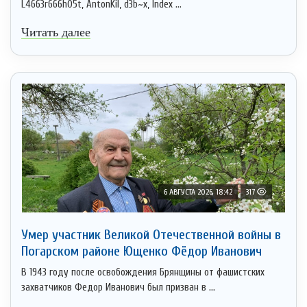
L4663r666h05t, AntonKil, d3b~x, Index ...
Читать далее
6 АВГУСТА 2026, 18:42
317
Умер участник Великой Отечественной войны в
Погарском районе Ющенко Фёдор Иванович
В 1943 году после освобождения Брянщины от фашистских
захватчиков Федор Иванович был призван в ...