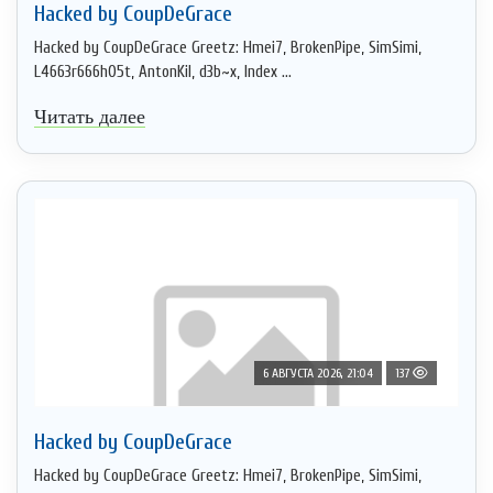
Hacked by CoupDeGrace
Hacked by CoupDeGrace Greetz: Hmei7, BrokenPipe, SimSimi,
L4663r666h05t, AntonKil, d3b~x, Index ...
Читать далее
6 АВГУСТА 2026, 21:04
137
Hacked by CoupDeGrace
Hacked by CoupDeGrace Greetz: Hmei7, BrokenPipe, SimSimi,