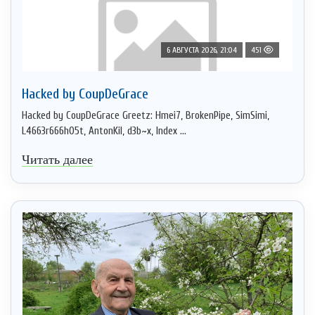
6 АВГУСТА 2026, 21:04
451
Hacked by CoupDeGrace
Hacked by CoupDeGrace Greetz: Hmei7, BrokenPipe, SimSimi,
L4663r666h05t, AntonKil, d3b~x, Index ...
Читать далее