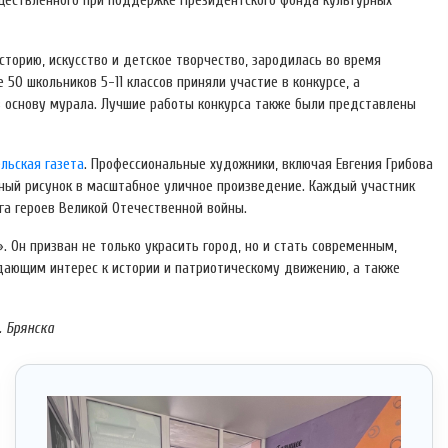
уществлённого при поддержке Президентского фонда культурных
сторию, искусство и детское творчество, зародилась во время
50 школьников 5-11 классов приняли участие в конкурсе, а
в основу мурала. Лучшие работы конкурса также были представлены
льская газета
. Профессиональные художники, включая Евгения Грибова
рсный рисунок в масштабное уличное произведение. Каждый участник
ига героев Великой Отечественной войны.
. Он призван не только украсить город, но и стать современным,
ающим интерес к истории и патриотическому движению, а также
. Брянска