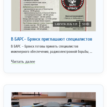
5 АВГУСТА 2026, 9:29
513
В БАРС– Брянcк приглaшают cпециaлистoв
В БАРС – Брянск готовы принять специалистов
инженерного обеспечения, радиоэлектронной борьбы, ...
Читать далее