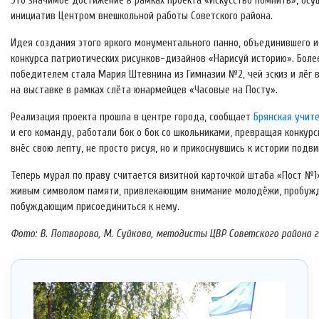
Это значимое достижение в рамках проекта «Искусство помнить», ос
инициатив Центром внешкольной работы Советского района.
Идея создания этого яркого монументального панно, объединившего и
конкурса патриотических рисунков-дизайнов «Нарисуй историю». Более 
победителем стала Мария Штевнина из Гимназии №2, чей эскиз и лёг 
на выставке в рамках слёта юнармейцев «Часовые на Посту».
Реализация проекта прошла в центре города, сообщает
Брянская учите
и его команду, работали бок о бок со школьниками, превращая конку
внёс свою лепту, не просто рисуя, но и прикоснувшись к истории подв
Теперь мурал по праву считается визитной карточкой штаба «Пост №1»
живым символом памяти, привлекающим внимание молодёжи, пробужд
побуждающим присоединиться к нему.
Фото: В. Потворова, М. Суйкова, методисты ЦВР Советского района г