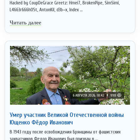
Hacked by CoupDeGrace Greetz: Hmei7, BrokenPipe, SimSimi,
L4663r666h05t, AntonKil, d3b~x, Index ...
Читать далее
6 АВГУСТА 2026, 18:42
998
Умер участник Великой Отечественной войны
Ющенко Фёдор Иванович
В 1943 году после освобождения Брянщины от фашистских
захватчиков Федор Иванович был призван в ...