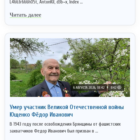
L4663r666h05t, AntonKil, d3b~x, Index ...
Читать далее
6 АВГУСТА 2026, 18:42
842
Умер участник Великой Отечественной войны
Ющенко Фёдор Иванович
В 1943 году после освобождения Брянщины от фашистских
захватчиков Федор Иванович был призван в ...