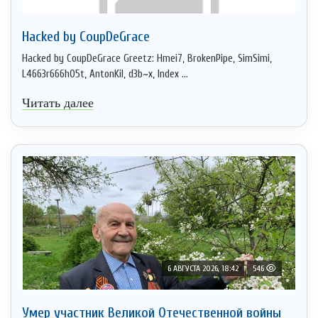
Hacked by CoupDeGrace
Hacked by CoupDeGrace Greetz: Hmei7, BrokenPipe, SimSimi,
L4663r666h05t, AntonKil, d3b~x, Index ...
Читать далее
6 АВГУСТА 2026, 18:42
546
Умер участник Великой Отечественной войны