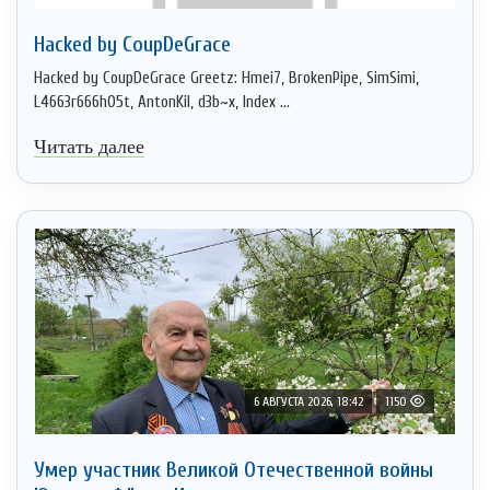
Hacked by CoupDeGrace
Hacked by CoupDeGrace Greetz: Hmei7, BrokenPipe, SimSimi,
L4663r666h05t, AntonKil, d3b~x, Index ...
Читать далее
6 АВГУСТА 2026, 18:42
1150
Умер участник Великой Отечественной войны