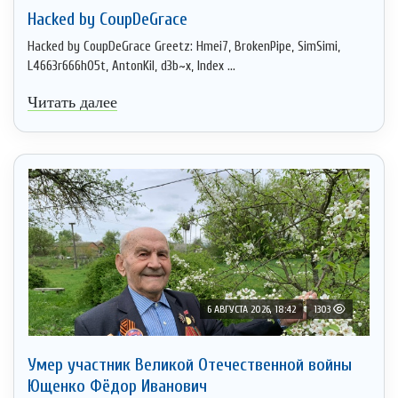
Hacked by CoupDeGrace
Hacked by CoupDeGrace Greetz: Hmei7, BrokenPipe, SimSimi,
L4663r666h05t, AntonKil, d3b~x, Index ...
Читать далее
6 АВГУСТА 2026, 18:42
1303
Умер участник Великой Отечественной войны
Ющенко Фёдор Иванович