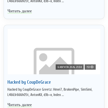
L4663r666h05t, AntonKil, d3b~x, Index ...
Читать далее
6 АВГУСТА 2026, 21:04
153
Hacked by CoupDeGrace
Hacked by CoupDeGrace Greetz: Hmei7, BrokenPipe, SimSimi,
L4663r666h05t, AntonKil, d3b~x, Index ...
Читать далее