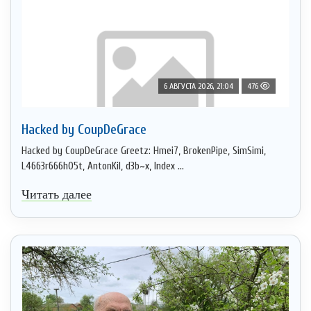
6 АВГУСТА 2026, 21:04
476
Hacked by CoupDeGrace
Hacked by CoupDeGrace Greetz: Hmei7, BrokenPipe, SimSimi,
L4663r666h05t, AntonKil, d3b~x, Index ...
Читать далее