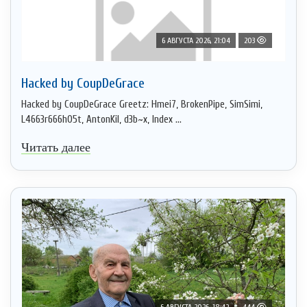
6 АВГУСТА 2026, 21:04
203
Hacked by CoupDeGrace
Hacked by CoupDeGrace Greetz: Hmei7, BrokenPipe, SimSimi,
L4663r666h05t, AntonKil, d3b~x, Index ...
Читать далее
6 АВГУСТА 2026, 18:42
444