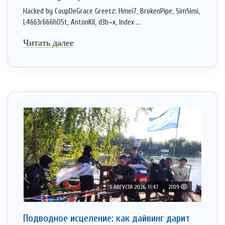
Hacked by CoupDeGrace Greetz: Hmei7, BrokenPipe, SimSimi,
L4663r666h05t, AntonKil, d3b~x, Index ...
Читать далее
5 АВГУСТА 2026, 11:47
2109
Подводное исцеление: как дайвинг дарит