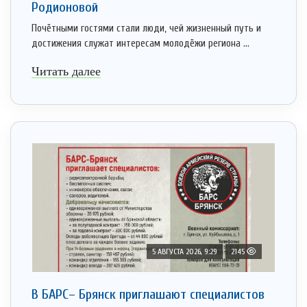
Родионовой
Почётными гостями стали люди, чей жизненный путь и
достижения служат интересам молодёжи региона ...
Читать далее
5 АВГУСТА 2026, 9:29
2145
В БАРС– Брянcк приглaшают cпециaлистoв