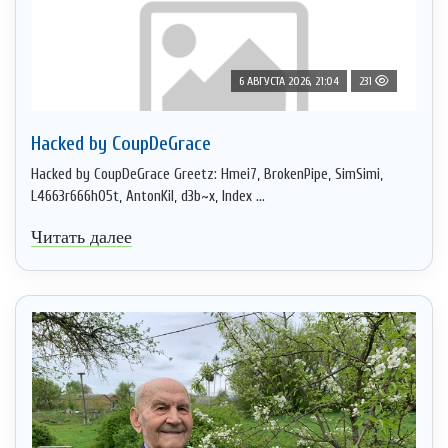
6 АВГУСТА 2026, 21:04
231
Hacked by CoupDeGrace
Hacked by CoupDeGrace Greetz: Hmei7, BrokenPipe, SimSimi,
L4663r666h05t, AntonKil, d3b~x, Index ...
Читать далее