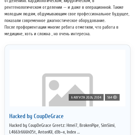
отделениях: кардиологическом, хирургическом, в
рентгенологическом отделении — и даже в операционной. Также
молодым людям, обдумывающим свое профессиональное будущее,
показали современное диагностическое оборудование.
После профориентации многие ребята отметили, что работа в
медицине, хоть и сложна , но очень интересна.
6 АВГУСТА 2026, 21:04
564
Hacked by CoupDeGrace
Hacked by CoupDeGrace Greetz: Hmei7, BrokenPipe, SimSimi,
L4663r666h05t, AntonKil, d3b~x, Index ...