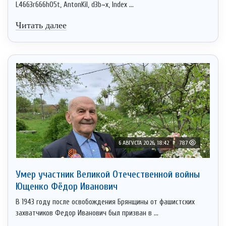
L4663r666h05t, AntonKil, d3b~x, Index ...
Читать далее
6 АВГУСТА 2026, 18:42
787
Умер участник Великой Отечественной войны
Ющенко Фёдор Иванович
В 1943 году после освобождения Брянщины от фашистских
захватчиков Федор Иванович был призван в ...