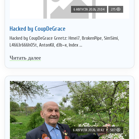
6 АВГУСТА 2026, 21:04
275
Hacked by CoupDeGrace
Hacked by CoupDeGrace Greetz: Hmei7, BrokenPipe, SimSimi,
L4663r666h05t, AntonKil, d3b~x, Index ...
Читать далее
6 АВГУСТА 2026, 18:42
587