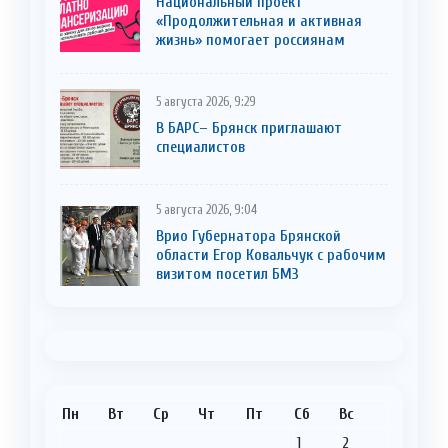
Национальный проект
«Продолжительная и активная
жизнь» помогает россиянам
5 августа 2026, 9:29
В БАРС– Брянcк приглaшают
cпециaлистoв
5 августа 2026, 9:04
Врио Губернатора Брянской
области Егор Ковальчук с рабочим
визитом посетил БМЗ
Пн
Вт
Ср
Чт
Пт
Сб
Вс
1
2