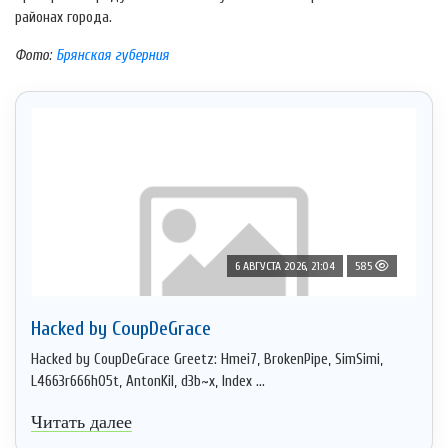
районах города.
Фото:
Брянская губерния
6 АВГУСТА 2026, 21:04
585
Hacked by CoupDeGrace
Hacked by CoupDeGrace Greetz: Hmei7, BrokenPipe, SimSimi,
L4663r666h05t, AntonKil, d3b~x, Index ...
Читать далее