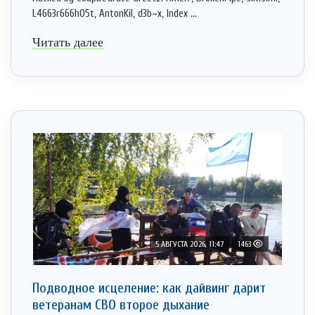
L4663r666h05t, AntonKil, d3b~x, Index ...
Читать далее
5 АВГУСТА 2026, 11:47
1463
Подводное исцеление: как дайвинг дарит
ветеранам СВО второе дыхание