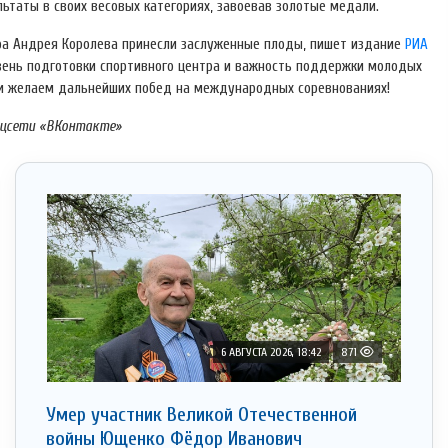
ьтаты в своих весовых категориях, завоевав золотые медали.
ера Андрея Королева принесли заслуженные плоды, пишет издание
РИА
овень подготовки спортивного центра и важность поддержки молодых
 и желаем дальнейших побед на международных соревнованиях!
оцсети «ВКонтакте»
6 АВГУСТА 2026, 18:42
871
Умер участник Великой Отечественной
войны Ющенко Фёдор Иванович