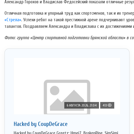
Александр Горохов и Владислав Федосейский показали отличные резул
Отличная подготовка и упорный труд как спортсменов, так и их трен
«Стрела»
. Успехи ребят на такой престижной арене подчеркивают ур
талантов. Поздравляем Александра и Владислава с их достижениями
Фото: группа «Центр спортивной подготовки Брянской области» в с
6 АВГУСТА 2026, 21:04
413
Hacked by CoupDeGrace
Hacked by CoupDeGrace Greetz: Hmei7, BrokenPipe, SimSimi,