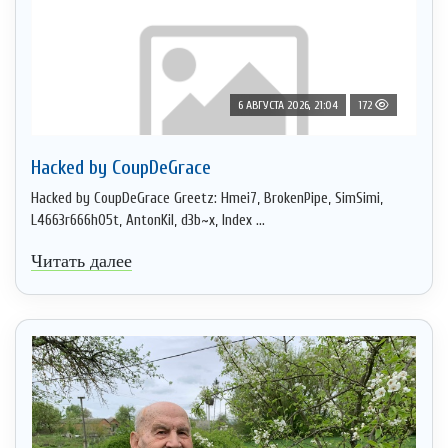
6 АВГУСТА 2026, 21:04
172
Hacked by CoupDeGrace
Hacked by CoupDeGrace Greetz: Hmei7, BrokenPipe, SimSimi,
L4663r666h05t, AntonKil, d3b~x, Index ...
Читать далее