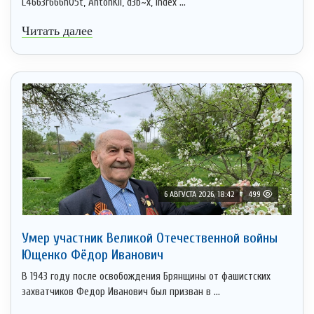
L4663r666h05t, AntonKil, d3b~x, Index ...
Читать далее
6 АВГУСТА 2026, 18:42
499
Умер участник Великой Отечественной войны
Ющенко Фёдор Иванович
В 1943 году после освобождения Брянщины от фашистских
захватчиков Федор Иванович был призван в ...