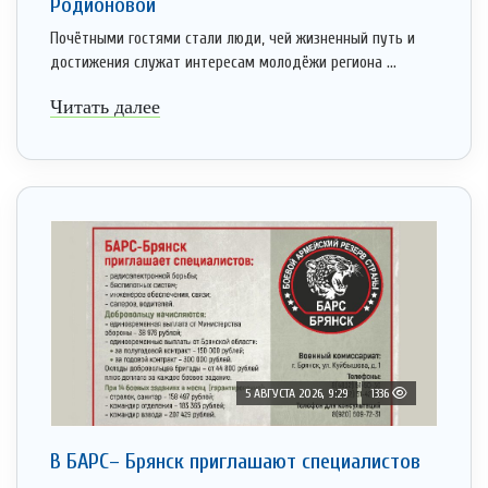
Родионовой
Почётными гостями стали люди, чей жизненный путь и
достижения служат интересам молодёжи региона ...
Читать далее
5 АВГУСТА 2026, 9:29
1336
В БАРС– Брянcк приглaшают cпециaлистoв