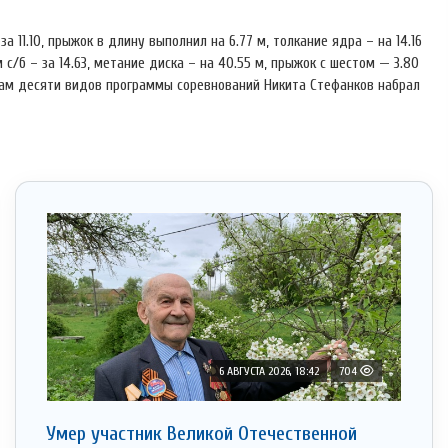
11.10, прыжок в длину выполнил на 6.77 м, толкание ядра – на 14.16
м с/б – за 14.63, метание диска – на 40.55 м, прыжок с шестом — 3.80
тогам десяти видов программы соревнований Никита Стефанков набрал
6 АВГУСТА 2026, 18:42
704
Умер участник Великой Отечественной