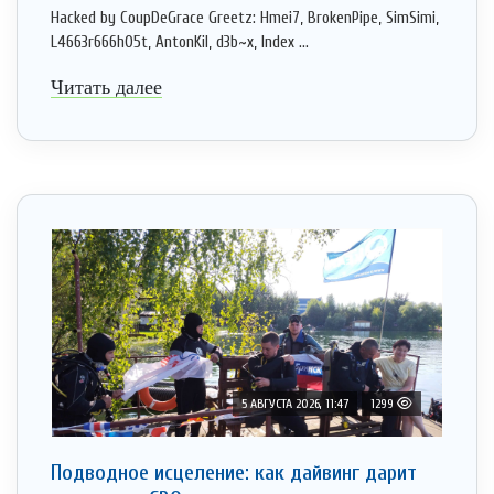
Hacked by CoupDeGrace Greetz: Hmei7, BrokenPipe, SimSimi,
L4663r666h05t, AntonKil, d3b~x, Index ...
Читать далее
5 АВГУСТА 2026, 11:47
1299
Подводное исцеление: как дайвинг дарит