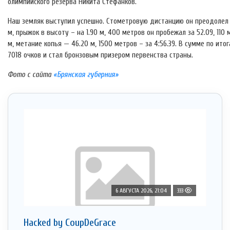
олимпийского резерва Никита Стефанков.
Наш земляк выступил успешно. Стометровую дистанцию он преодолел за 
м, прыжок в высоту – на 1.90 м, 400 метров он пробежал за 52.09, 110 
м, метание копья — 46.20 м, 1500 метров – за 4:56.39. В сумме по и
7018 очков и стал бронзовым призером первенства страны.
Фото с сайта
«Брянская губерния»
6 АВГУСТА 2026, 21:04
333
Hacked by CoupDeGrace